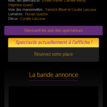
Avec (en alternance) :
Emilie Pfeffer, Camille Remy,
Delphine Grand
Voix des marionnettes :
Yannick Blivet et Coralie Lascoux
Lumières :
Florian Guerbe
Décor :
Coralie Lascoux
Découvrir les avis des spectateurs
Spectacle actuellement à l’affiche !
Réservez votre place
La bande annonce